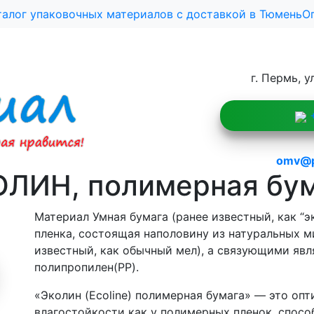
талог упаковочных материалов с доставкой в Тюмень
О
г. Пермь, у
+
omv@po
ЛИН, полимерная бу
Материал Умная бумага (ранее известный, как “эк
пленка, состоящая наполовину из натуральных м
известный, как обычный мел), а связующими явл
полипропилен(PP).
«Эколин (Ecoline) полимерная бумага» — это оп
влагостойкости как у полимерных пленок, спосо