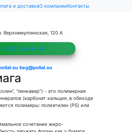
плата и доставка
О компании
Контакты
л. Верхнемуллинская, 120 А
7 (342) 206-82-45
lial.su
beg@polial.su
мага
олин”, “линкавер”) - это полимерная
инералов (карбонат кальция, в обиходе
яются полимеры: полиэтилен (PS) или
тимальное сочетание жиро-
бность держать форму как у бумаги,