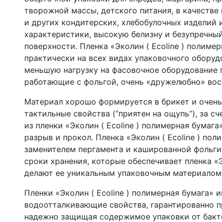
творожной массы, детского питания, в качестве 
и других кондитерских, хлебобулочных изделий 
характеристики, высокую белизну и безупречный
поверхности. Пленка «Эколин ( Ecoline ) полиме
практически на всех видах упаковочного оборуд
меньшую нагрузку на фасовочное оборудование 
работающие с фольгой, очень «дружелюбно» вос
Материал хорошо формируется в брикет и очен
тактильные свойства (“приятен на ощупь”), за с
из пленки «Эколин ( Ecoline ) полимерная бумаг
разрыв и прокол. Пленка «Эколин ( Ecoline ) по
заменителем пергамента и кашированной фольги
сроки хранения, которые обеспечивает пленка «Э
делают ее уникальным упаковочным материалом
Пленки «Эколин ( Ecoline ) полимерная бумага» 
водоотталкивающие свойства, гарантированно п
надежно защищая содержимое упаковки от бакте